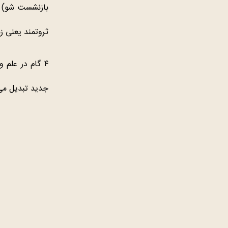
بازنشست شو) را
ثروتمند یعنی زم
۴ گام در علم 
جدید تبدیل می‌