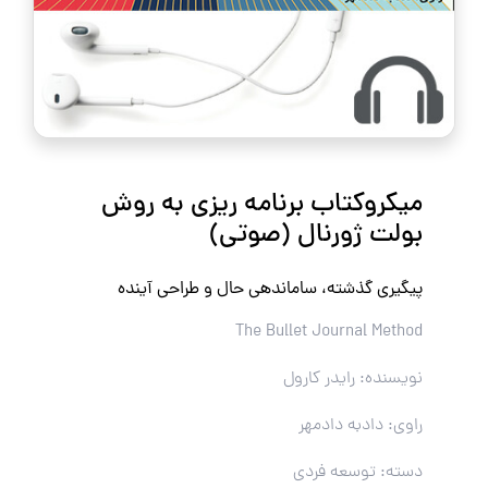
میکروکتاب برنامه ریزی به روش
بولت ژورنال (صوتی)
پیگیری گذشته، ساماندهی حال و طراحی آینده
The Bullet Journal Method
نویسنده: رایدر کارول
راوی: دادبه دادمهر
دسته: توسعه فردی