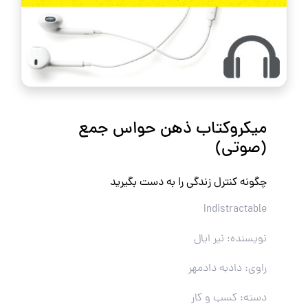
میکروکتاب ذهن حواس جمع
(صوتی)
چگونه کنترل زندگی را به دست بگیرید
Indistractable
نویسنده: نیر ایال
راوی: دادبه دادمهر
دسته: کسب و کار