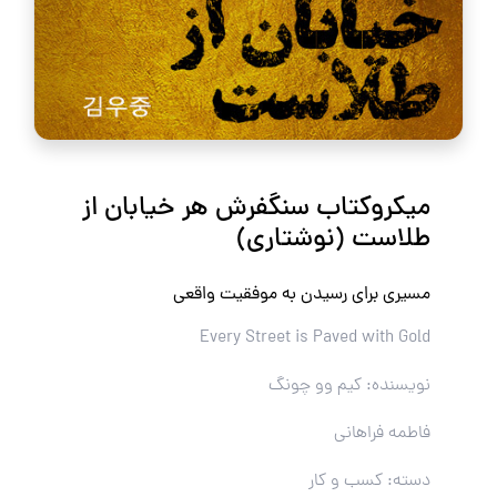
میکروکتاب سنگفرش هر خیابان از
طلاست (نوشتاری)
مسیری برای رسیدن به موفقیت واقعی
Every Street is Paved with Gold
نویسنده: کیم وو چونگ
فاطمه فراهانی
دسته: کسب و کار