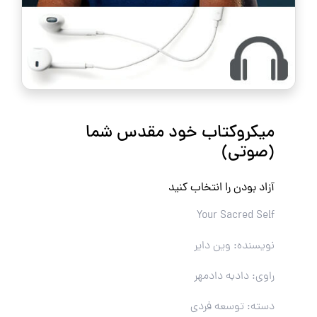
میکروکتاب خود مقدس شما
(صوتی)
آزاد بودن را انتخاب کنید
Your Sacred Self
نویسنده: وین دایر
راوی: دادبه دادمهر
دسته: توسعه فردی