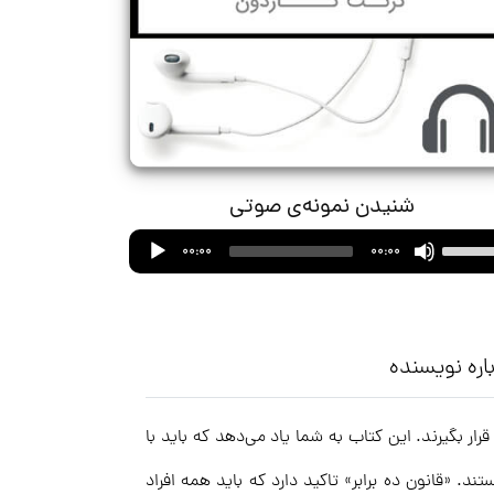
شنیدن نمونه‌ی صوتی
Audio
Use
00:00
00:00
Player
Up/Down
Arrow
keys
to
اره نویسنده
increase
or
ر بگیرند. این کتاب به شما یاد می‌دهد که باید با
decrease
volume.
ند. «قانون ده برابر» تاکید دارد که باید همه افراد