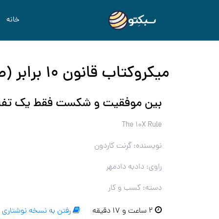
خانه
میکروکتاب قانون ۱۰ برابر (صوتی)
بین موفقیت و شکست فقط یک تفا
The 10X Rule
نویسنده: گرنت کاردون
راوی: دادبه دادمهر
دسته: کسب و کار
۲ ساعت و ۱۷ دقیقه
رفتن به نسخه نوشتاری