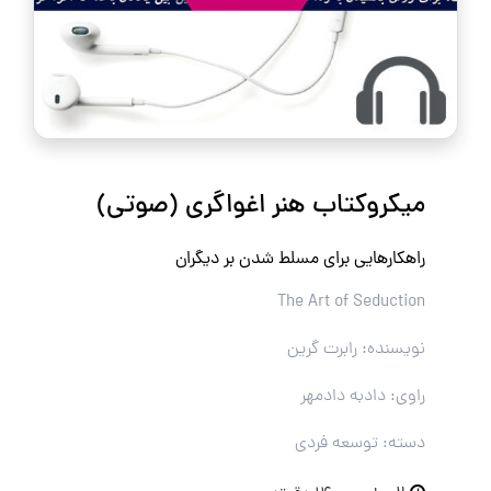
میکروکتاب هنر اغواگری (صوتی)
راهکارهایی برای مسلط شدن بر دیگران
The Art of Seduction
نویسنده: رابرت گرین
راوی: دادبه دادمهر
دسته: توسعه فردی