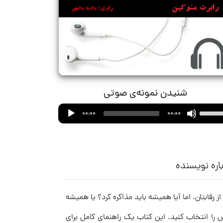
شنیدن نمونه‌ی صوتی
Audio
Use
00:00
00:00
Player
Up/Down
Arrow
keys
to
اره نویسنده
increase
or
رقابتان. اما آیا همیشه باید مذاکره کرد؟ یا همیشه
decrease
volume.
را انتخاب کنید. این کتاب یک راهنمای کامل برای