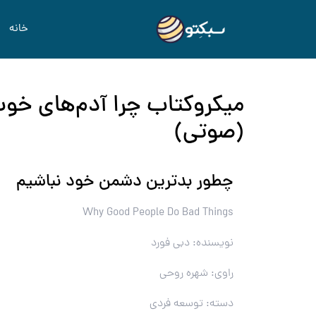
خانه
میکروکتاب چرا آدم‌های خوب
(صوتی)
چطور بدترین دشمن خود نباشیم
Why Good People Do Bad Things
نویسنده: دبی فورد
راوی: شهره روحی
دسته: توسعه فردی