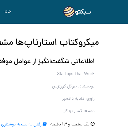
خانه
میکروکتاب استارتاپ‌ها مشغ
اطلاعاتی شگفت‌انگیز از عوامل مو
Startups That Work
نویسنده: جوئل کورتزمن
راوی: دادبه دادمهر
دسته: کسب و کار
یک ساعت و ۱۳ دقیقه
رفتن به نسخه نوشتاری