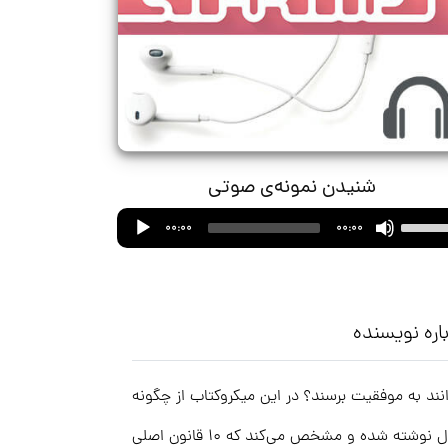
شنیدن نمونه‌ی صوتی
Audio
Use
00:00
00:00
Player
Up/Down
Arrow
keys
to
اره نویسنده
increase
or
وانند به موفقیت برسند؟ در این میکروکتاب از چگونه
decrease
volume.
موفق بودن یک استارتاپ می‌گوییم. این کتاب بر اساس نتایج یک سری تحقیقات گسترده روی ۳۵۰ استارتاپ و در طی ۴ سال نوشته شده و مشخص می‌کند که ۱۰ قانون اصلی