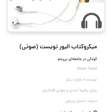
میکروکتاب الیور تویست (صوتی)
کودکی در جامعه‌ای بی‌رحم
Oliver Twist
نویسنده: چارلز دیکنز
روای: راضیه اسدی و مهدی افشاریان
دسته: داستان و رمان