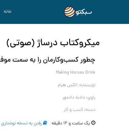
خانه
میکروکتاب درساژ (صوتی)
چطور کسب‌وکارمان را به سمت موفق
Making Horses Drink
نویسنده: الکس هیام
راوی: دادبه دادمهر
دسته: کسب و کار
یک ساعت و ۱۲ دقیقه
رفتن به نسخه نوشتاری