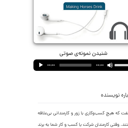
شنیدن نمونه‌ی صوتی
Audio
Use
00:00
00:00
Player
Up/Down
Arrow
keys
to
اره نویسنده
increase
or
فت که هیچ کسب‌وکاری با زور و کارمندانی بی‌علاقه
decrease
volume.
تند. وقتی کارمندان شرکت یا کسب و کار شما به برند