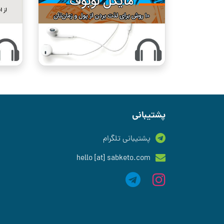
پشتیبانی
پشتیبانی تلگرام
hello [at] sabketo.com