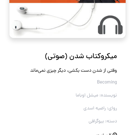
میکروکتاب شدن (صوتی)
وقتی از شدن دست بکشی، دیگر چیزی نمی‌ماند
Becoming
نویسنده: میشل اوباما
روای: راضیه اسدی
دسته: بیوگرافی