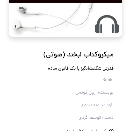
میکروکتاب لبخند (صوتی)
قدرتی شگفت‌انگیز با یک قانون ساده
Smile
نویسنده: رون گوتمن
راوی: دادبه دادمهر
دسته: توسعه فردی