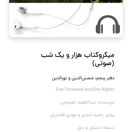
میکروکتاب هزار و یک شب
(صوتی)
دفتر پنجم: شمس‌الدین و نورالدین
One Thousand and One Nights
نویسنده: عبداللطیف طسوجی
روای: راضیه اسدی و مهدی افشاریان
دسته: داستان و رمان