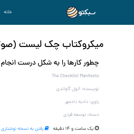
خانه
میکروکتاب چک لیست (صوت
چطور کارها را به شکل درست انجام
The Checklist Manifesto
نویسنده: آتول گاواندی
راوی: دادبه دادمهر
دسته: توسعه فردی
یک ساعت و ۱۴ دقیقه
رفتن به نسخه نوشتاری