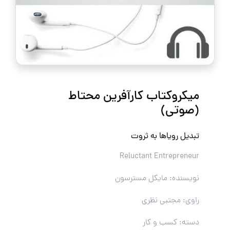
میکروکتاب کارآفرین محتاط
(صوتی)
تبدیل رویاها به ثروت
Reluctant Entrepreneur
نویسنده: مایکل مسترسون
راوی: مجتبی نظری
دسته: کسب و کار