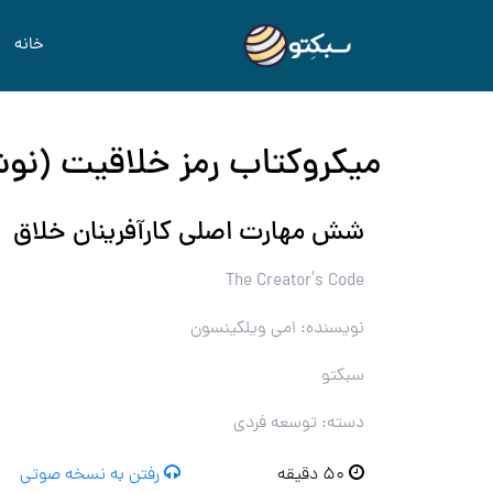
خانه
میکروکتاب رمز خلاقیت (نوش
شش مهارت اصلی کارآفرینان خلاق
The Creator’s Code
نویسنده: امی ویلکینسون
سبکتو
دسته: توسعه فردی
۵۰ دقیقه
رفتن به نسخه صوتی