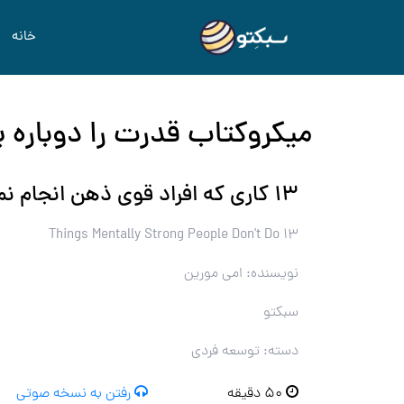
خانه
میکروکتاب قدرت را دوباره 
۱۳ کاری که افراد قوی ذهن انجام نمی‌دهند
13 Things Mentally Strong People Don't Do
نویسنده: امی مورین
سبکتو
دسته: توسعه فردی
۵۰ دقیقه
رفتن به نسخه صوتی