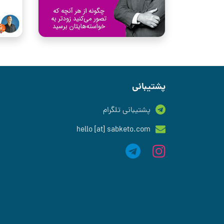
پشتیبانی
پشتیبانی تلگرام
hello [at] sabketo.com