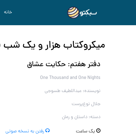
خانه
میکروکتاب هزار و یک شب (
دفتر هفتم: حکایت عشاق
One Thousand and One Nights
نویسنده: عبداللطیف طسوجی
جلال نوع‌پرست
دسته: داستان و رمان
یک ساعت
رفتن به نسخه صوتی