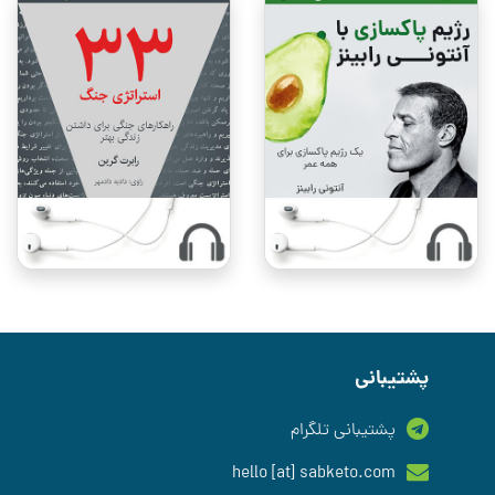
پشتیبانی
پشتیبانی تلگرام
hello [at] sabketo.com