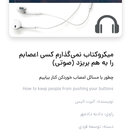
میکروکتاب نمی‌گذارم کسی اعصابم
را به هم بریزد (صوتی)
چطور با مسائل اعصاب خوردکن کنار بیاییم
How to keep people from pushing your buttons
نویسنده: آلبرت الیس
راوی: دادبه دادمهر
دسته: توسعه فردی