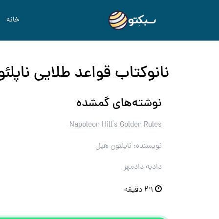
خانه
نانوکتاب قواعد طلایی ناپلئ
نوشته‌های گمشده
Napoleon Hill’s Golden Rules
نویسنده: ناپلئون هیل
دادبه دادمهر
۲۹ دقیقه