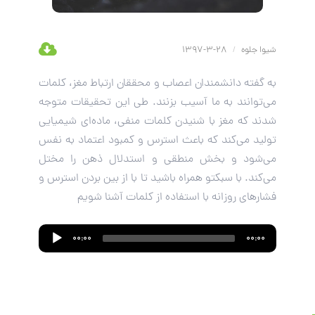
شیوا جلوه
/
28-3-1397
به گفته دانشمندان اعصاب و محققان ارتباط مغز، کلمات
می‌توانند به ما آسیب بزنند. طی این تحقیقات متوجه
شدند که مغز با شنیدن کلمات منفی، ماده‌ای شیمیایی
تولید می‌کند که باعث استرس و کمبود اعتماد به نفس
می‌شود و بخش منطقی و استدلال ذهن را مختل
می‌کند. با سبکتو همراه باشید تا با از بین بردن استرس و
فشارهای روزانه با استفاده از کلمات آشنا شویم
Audio
00:00
00:00
Player