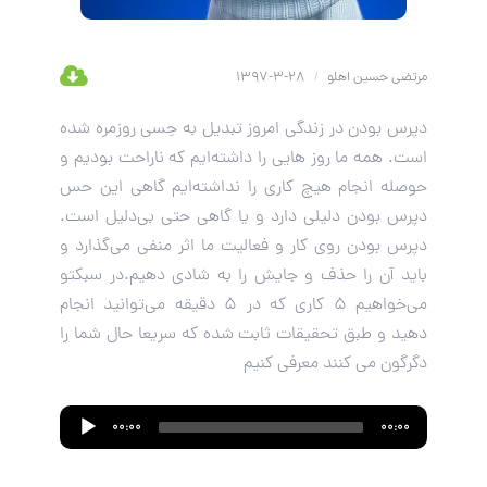
مرتضی حسین اهلو
/
28-3-1397
دپرس بودن در زندگی امروز تبدیل به حِسی روزمره شده
است. همه ما روز هایی را داشته‌ایم که ناراحت بودیم و
حوصله انجام هیچ کاری را نداشته‌ایم گاهی این حس
دپرس بودن دلیلی دارد و یا گاهی حتی بی‌دلیل است.
دپرس بودن روی کار و فعالیت ما اثر منفی می‌گذارد و
باید آن را حذف و جایش را به شادی دهیم.در سبکتو
می‌خواهیم 5 کاری که در 5 دقیقه می‌توانید انجام
دهید و طبق تحقیقات ثابت شده که سریعا حال شما را
دگرگون می کنند معرفی کنیم
Audio
00:00
00:00
Player