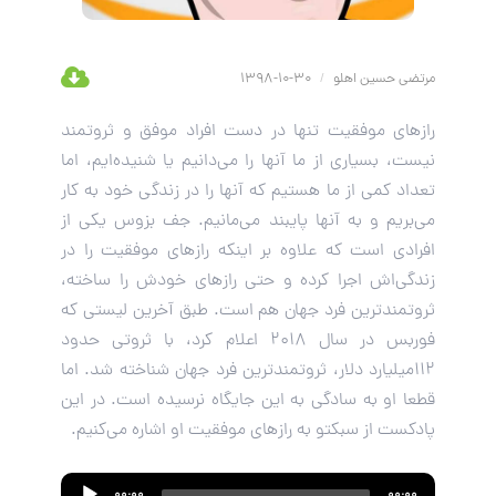
مرتضی حسین اهلو
/
30-10-1398
رازهای موفقیت تنها در دست افراد موفق و ثروتمند
نیست، بسیاری از ما آنها را می‌دانیم یا شنیده‌ایم، اما
تعداد کمی از ما هستیم که آنها را در زندگی خود به کار
می‌بریم و به آنها پایبند می‌مانیم. جف بزوس یکی از
افرادی است که علاوه‌ بر اینکه رازهای موفقیت را در
زندگی‌اش اجرا کرده و حتی رازهای خودش را ساخته،
ثروتمندترین فرد جهان هم است. طبق آخرین لیستی که
فوربس در سال ۲۰۱۸ اعلام کرد، با ثروتی حدود
۱۱۲میلیارد دلار، ثروتمندترین فرد جهان شناخته شد. اما
قطعا او به سادگی به این جایگاه نرسیده است. در این
پادکست از سبکتو به رازهای موفقیت او اشاره می‌کنیم.
Audio