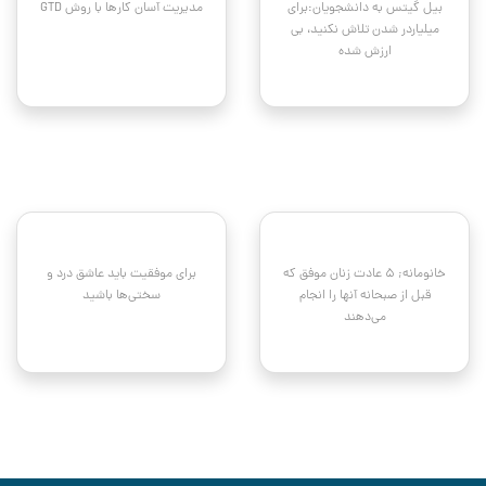
بیل گیتس به دانشجویان:برای
مدیریت آسان کار‌ها با روش GTD
میلیاردر شدن تلاش نکنید، بی
ارزش شده
خانومانه; ۵ عادت زنان موفق که
برای موفقیت باید عاشق درد و
قبل از صبحانه آنها را انجام
سختی‌ها باشید
می‌دهند