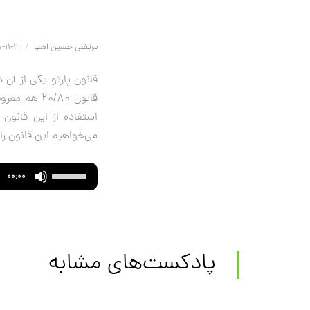
مرتضی حسین اهلو
/
3-11-1398
قانون پارتو یکی از آن 
قانون ۰/۸۰
استفاده از این قانون 
می‌خواهیم این قانون را
Use
Audio
00:00
Up/Down
Player
Arrow
keys
to
پادکست‌های مشابه
increase
or
decrease