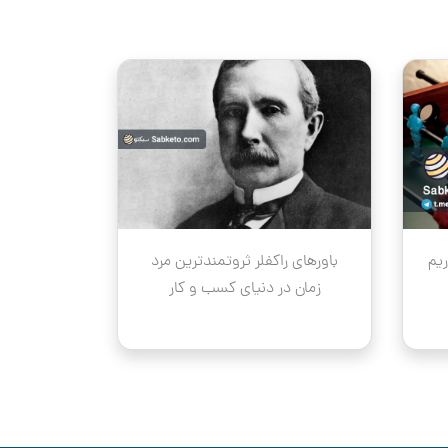
ریم
باورهای راکفلر ثروتمندترین مرد
زمان در دنیای کسب و کار