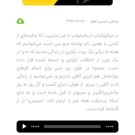
مرتضی حسین اهلو
/
29-3-1397
در میکروکتاب از رختخواب تا میز مدیریت که چکیده‌ای از
کتابی با همین نام نوشته تیم بین است می‌خوانیم که
همه ما درگیر یک روند تکراری در زندگی شدیم که ما را در
یک لوپ از اتفاقات تکراری و خسته کننده قرار داده
است. معمولا در طول روز حتی برای انجام کارهای
روزانه‌مان هم انرژی کافی نداریم و نمی‌توانیم از زندگی
لذت کافی را ببریم. از طرفی دنیای کسب و کار روز به روز
چالش‌برانگیزتر و سریع‌تر از قبل شده است و به جای
اینکه پیشرفت همه چیز را آرام‌تر کند، استرس‌زا تر از
گذشته کرده ست.
Audio
00:00
00:00
Player