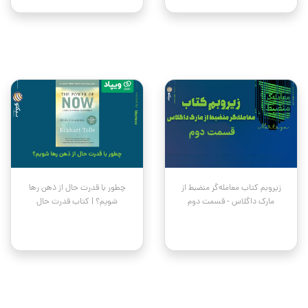
زیروبم کتاب معامله‌گر منضبط از
چطور با قدرت حال از ذهن رها
مارک داگلاس - قسمت دوم
شویم؟ | کتاب قدرت حال