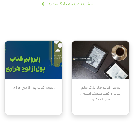
مشاهده همه پادکست‌ها
بررسی کتاب «مادربزرگ سلام
زیروبم کتاب پول از نوح هراری
رساند و گفت متاسف است» از
فردریک بکمن