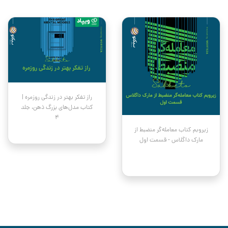
راز تفکر بهتر در زندگی روزمره |
کتاب مدل‌های بزرگ ذهن، جلد
۴
زیروبم کتاب معامله‌گر منضبط از
مارک داگلاس - قسمت اول