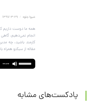
شیوا جلوه
/
29-3-1397
همه ما دوست داریم کی
انجام نمی‌دهیم، گاهی 
مقاله از سبکتو همراه باشید تا با ای
Use
Audio
00:00
Up/Down
Player
Arrow
keys
to
پادکست‌های مشابه
increase
or
decrease