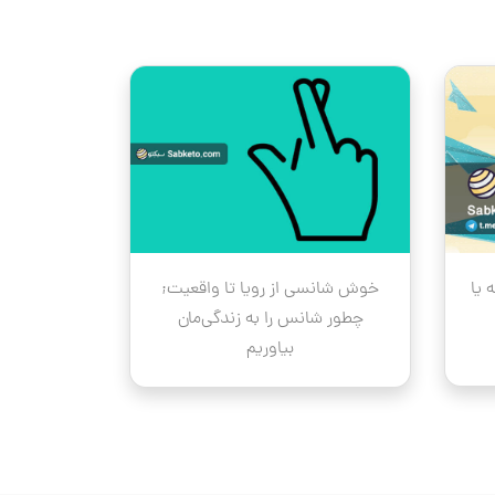
 یا
خوش شانسی از رویا تا واقعیت;
چطور شانس را به زندگی‌مان
بیاوریم