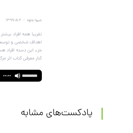
شیوا جلوه
/
2-5-1399
تقریبا همه افراد بیشتر
اهداف شخصی و توسعه فر
جزء این دسته افراد هست
کنار معرفی کتاب اثر مرک
Use
Audio
00:00
Up/Down
Player
Arrow
keys
to
پادکست‌های مشابه
increase
or
decrease