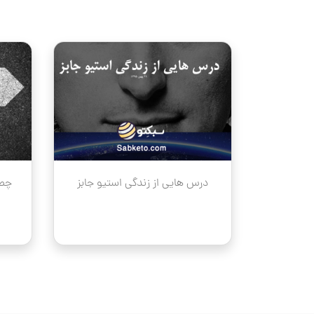
volume.
درس هایی از زندگی استیو جابز
چطو