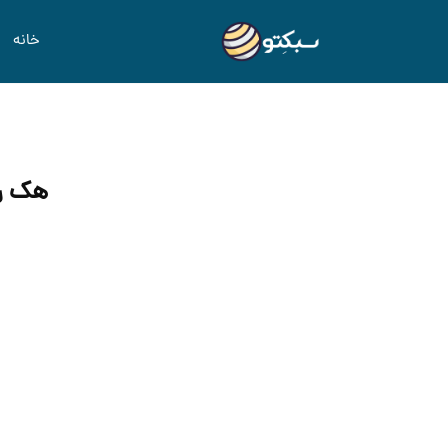
خانه
هک رش