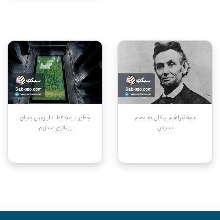
نامه آبراهام لینکلن به معلم
چطور با محافظت از زمین دنیای
پسرش
زیباتری بسازیم