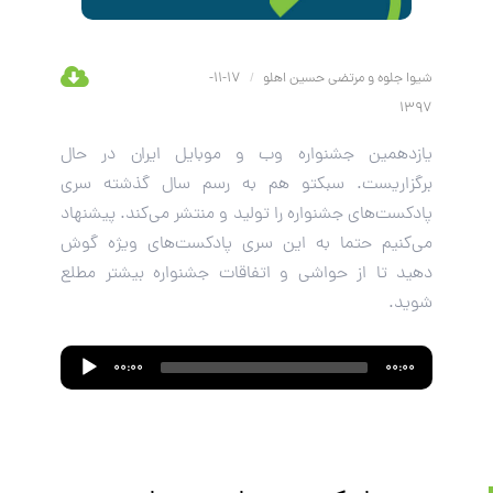
شیوا جلوه و مرتضی حسین اهلو
/
17-11-
1397
یازدهمین جشنواره وب و موبایل ایران در حال
برگزاریست. سبکتو هم به رسم سال گذشته سری
پادکست‌های جشنواره را تولید و منتشر می‌کند. پیشنهاد
می‌کنیم حتما به این سری پادکست‌های ویژه گوش
دهید تا از حواشی و اتفاقات جشنواره بیشتر مطلع
شوید.
Audio
00:00
00:00
Player