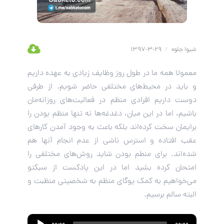
شیوا جلوه
/
29-3-1397
معمولا همه ما در طول روز وظایف زیادی به عهده داریم
و باید در محیط‌های مختلفی حاضر شویم. از طرفی
دوست داریم افرادی منظم در فعالیت‌های روزانه‌مان
باشیم، اما در این میان، دغدغه‌ها نه تنها منظم بودن را
برایمان سخت کرده‌اند بلکه باعث به وجود آمدن کارهای
عقب افتاده و استرس ناشی از عدم انجام آنها هم
شده‌اند. برای منطم بودن شاید روش‌های مختلفی را
امتحان کرده بشید اما در این پادکست از سبکتو
می‌خواهیم به کمک یوگای منظم به شخصیتی منظبت و
البته سالم برسیم.
Audio