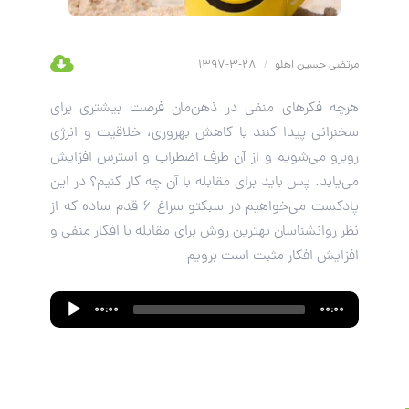
مرتضی حسین اهلو
/
28-3-1397
هرچه فکرهای منفی در ذهن‌مان فرصت بیشتری برای
سخنرانی پیدا کنند با کاهش بهروری، خلاقیت و انرژی
روبرو می‌شویم و از آن طرف اضطراب و استرس افزایش
می‌یابد. پس باید برای مقابله با آن چه کار کنیم؟ در این
پادکست می‌خواهیم در سبکتو سراغ 6 قدم ساده که از
نظر روانشناسان بهترین روش برای مقابله با افکار منفی و
افزایش افکار مثبت است برویم
Audio
00:00
00:00
Player