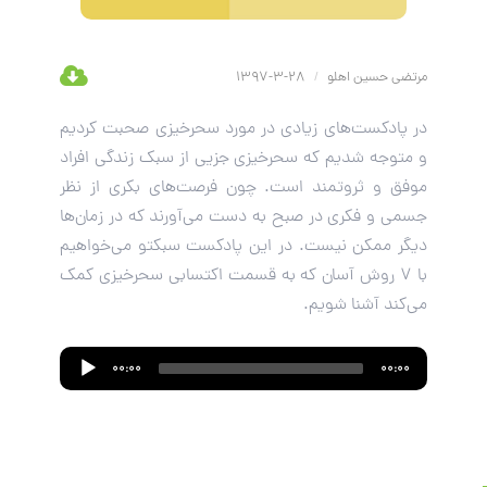
مرتضی حسین اهلو
/
28-3-1397
در پادکست‌های زیادی در مورد سحرخیزی صحبت کردیم
و متوجه شدیم که سحرخیزی جزیی از سبک زندگی افراد
موفق و ثروتمند است. چون فرصت‌های بکری از نظر
جسمی و فکری در صبح‌ به دست می‌آورند که در زمان‌ها
دیگر ممکن نیست. در این پادکست سبکتو می‌خواهیم
با 7 روش آسان که به قسمت اکتسابی سحرخیزی کمک
می‌کند آشنا شویم.
Audio
00:00
00:00
Player