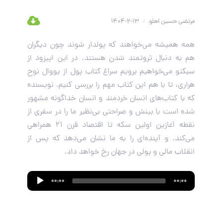
مرتضی حسین اهلو
/
13-2-1404
همه همیشه می‌خواهند که پولدار شوند چون دیگران
هم به دنبال ثروتمند شدن هستند. در این اپیزود از
سبکتو می‌خواهیم برویم سراغ کتاب پول از یووال نوح
هراری، تا با هم این کتاب مهم را بررسی کنیم. نویسنده
که با کتاب‌های انسان خردمند و انسان خداگونه مشهور
شده است با بینش و صراحتی بی‌نظیر ما را در سفری از
نقطه آغازین اولین سکه تا اقتصاد قرن ۲۱ همراهی
می‌کند. و آینده‌ای را به ما نشان می‌دهد که پس از
انقلاب مالی و پولی در جهان رخ خواهد داد.
Audio
00:00
00:00
Player