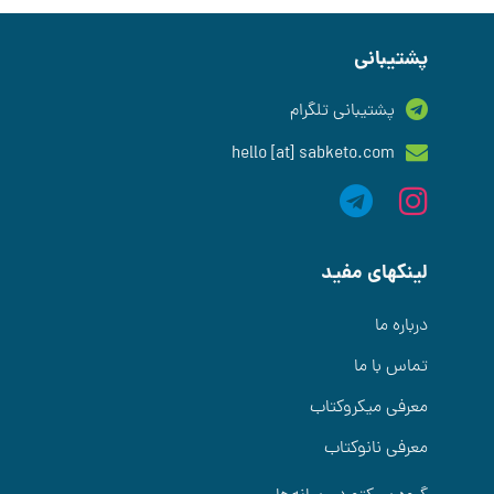
پشتیبانی
پشتیبانی تلگرام
hello [at] sabketo.com
لینکهای مفید
درباره ما
تماس با ما
معرفی میکروکتاب
معرفی نانوکتاب