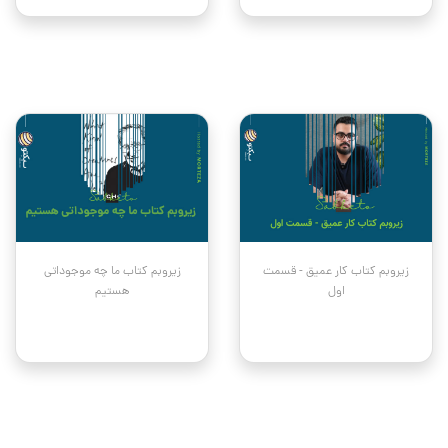
زیروبم کتاب کار عمیق - قسمت
زیروبم کتاب ما چه موجوداتی
اول
هستیم