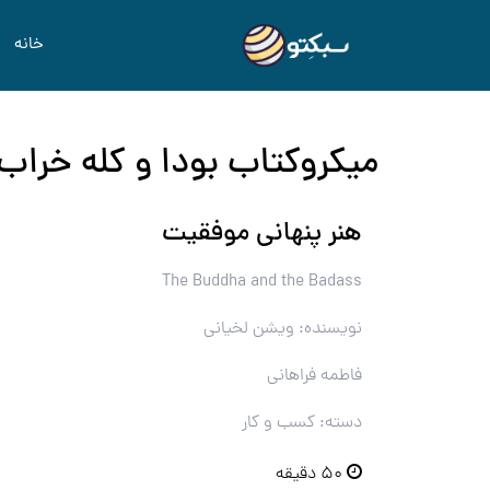
خانه
میکروکتاب بودا و کله خراب
هنر پنهانی موفقیت
The Buddha and the Badass
نویسنده: ویشن لخیانی
فاطمه فراهانی
دسته: کسب و کار
۵۰ دقیقه