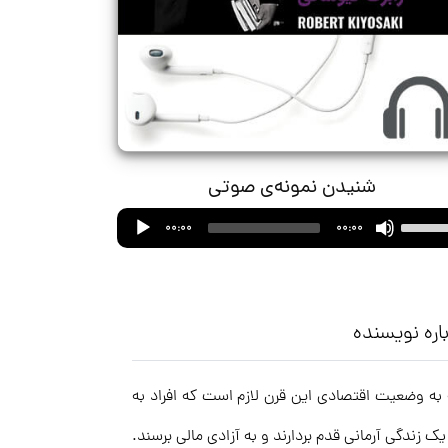
شنیدن نمونه‌ی صوتی
Audio
Use
00:00
00:00
Player
Up/Down
Arrow
keys
to
اره نویسنده
increase
or
ت. با توجه به وضعیت اقتصادی این قرن لازم است که افراد به
decrease
volume.
ندگی آرمانی قدم بردارند و به آزادی مالی برسند.