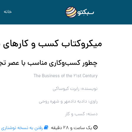
خانه
میکروکتاب کسب و کارهای قرن ۲۱ (ص
چطور کسب‌وکاری مناسب با عصر تج
The Business of the 21st Century
نویسنده: رابرت کیوساکی
راوی: دادبه دادمهر و شهره روحی
دسته: کسب و کار
یک ساعت و ۲۸ دقیقه
رفتن به نسخه نوشتاری