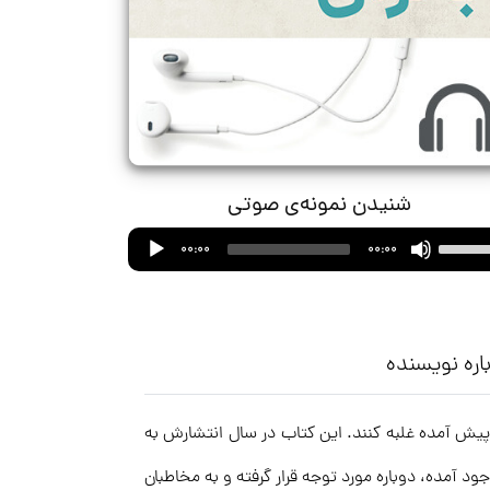
شنیدن نمونه‌ی صوتی
Audio
Use
00:00
00:00
Player
Up/Down
Arrow
keys
to
اره نویسنده
increase
or
 مدیران سازمان‌ها کمک می‌کند تا بتوانند با به کارگیری ۲۱ روش بر بحران‌های پیش آمده غلبه کنند. این کتاب در سال انتشارش به
decrease
volume.
د آمده، دوباره مورد توجه قرار گرفته و به مخاطبان