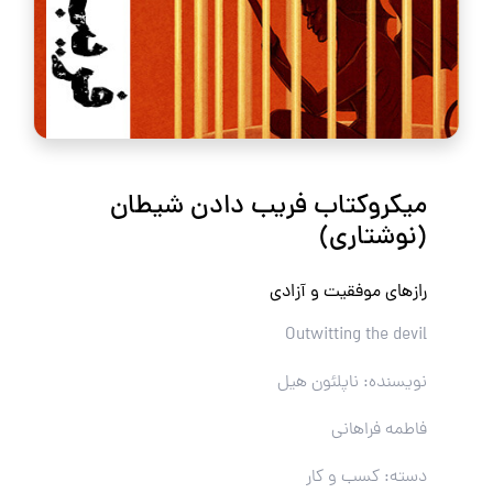
میکروکتاب فریب دادن شیطان
(نوشتاری)
رازهای موفقیت و آزادی
Outwitting the devil
نویسنده: ناپلئون هیل
فاطمه فراهانی
دسته: کسب و کار