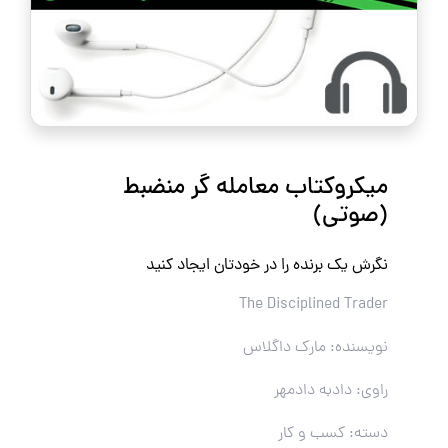
میکروکتاب معامله گر منضبط
(صوتی)
نگرش یک برنده را در خودتان ایجاد کنید
The Disciplined Trader
نویسنده: مارک داگلاس
راوی: دادبه دادمهر
دسته: کسب و کار