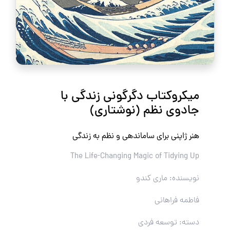
میکروکتاب دگرگونی زندگی با
جادوی نظم (نوشتاری)
هنر ژاپنی برای ساماندهی و نظم به زندگی
The Life-Changing Magic of Tidying Up
نویسنده: ماری کندو
فاطمه فراهانی
دسته: توسعه فردی