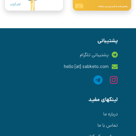
پشتیبانی
پشتیبانی تلگرام
hello [at] sabketo.com
لینکهای مفید
درباره ما
تماس با ما