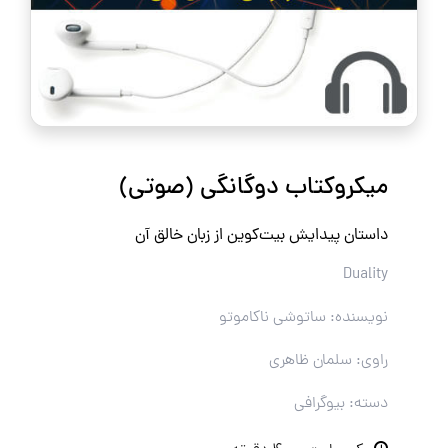
میکروکتاب دوگانگی (صوتی)
داستان پیدایش بیت‌کوین از زبان خالق آن
Duality
نویسنده: ساتوشی ناکاموتو
راوی: سلمان ظاهری
دسته: بیوگرافی