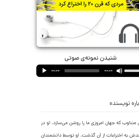
شنیدن نمونه‌ی صوتی
Audio
Use
00:00
00:00
Player
Up/Down
Arrow
keys
to
اره نویسنده
increase
or
 متناوب که جهان امروزی ما را روشن می‌سازد. او در
decrease
volume.
حدش به اختراعات از آن گذشت. او توسط دانشمندان