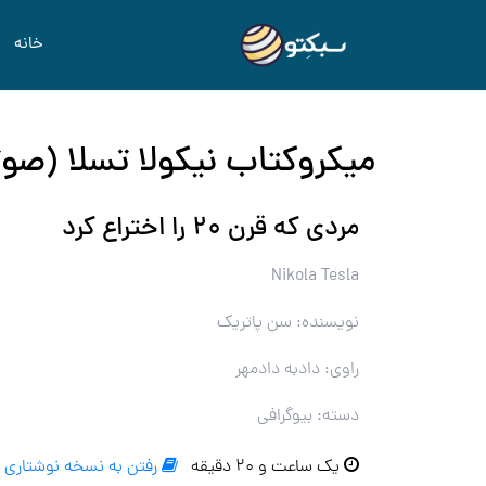
خانه
میکروکتاب نیکولا تسلا (صو
مردی که قرن ۲۰ را اختراع کرد
Nikola Tesla
نویسنده: سن پاتریک
راوی: دادبه دادمهر
دسته: بیوگرافی
یک ساعت و ۲۰ دقیقه
رفتن به نسخه نوشتاری