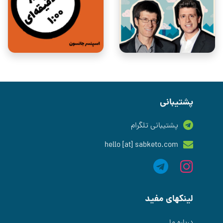
پشتیبانی
پشتیبانی تلگرام
hello [at] sabketo.com
لینکهای مفید
درباره ما