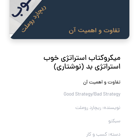
میکروکتاب استراتژی خوب
استراتژی بد (نوشتاری)
تفاوت و اهمیت آن
Good Strategy/Bad Strategy
نویسنده: ریچارد روملت
سبکتو
دسته: کسب و کار