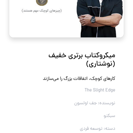
میکروکتاب برتری خفیف
(نوشتاری)
کارهای کوچک، اتفاقات بزرگ را می‌سازند
The Slight Edge
نویسنده: جف اولسون
سبکتو
دسته: توسعه فردی