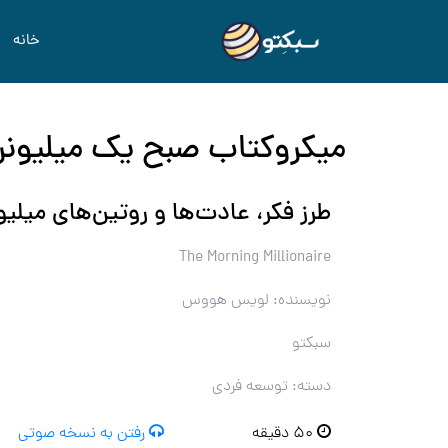
خانه
میکروکتاب صبح یک میلیونر 
طرز فکر، عادت‌ها و روتین‌های میلیو
The Morning Millionaire
نویسنده: لویس هووس
سبکتو
دسته: توسعه فردی
۵۰ دقیقه
رفتن به نسخه صوتی