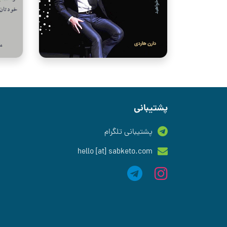
پشتیبانی
پشتیبانی تلگرام
hello [at] sabketo.com